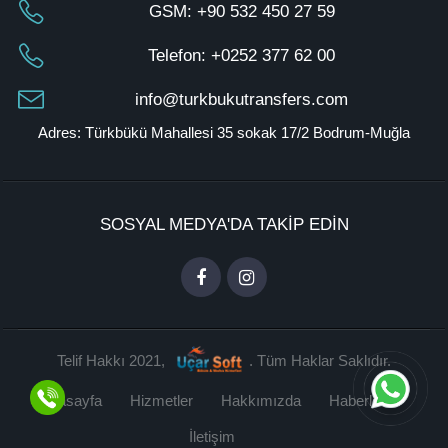
GSM:
+90 532 450 27 59
Telefon:
+0252 377 62 00
info@turkbukutransfers.com
Adres: Türkbükü Mahallesi 35 sokak 17/2 Bodrum-Muğla
SOSYAL MEDYA'DA TAKİP EDİN
Telif Hakkı 2021,
. Tüm Haklar Saklıdır.
Anasayfa
Hizmetler
Hakkımızda
Haberler
İletişim