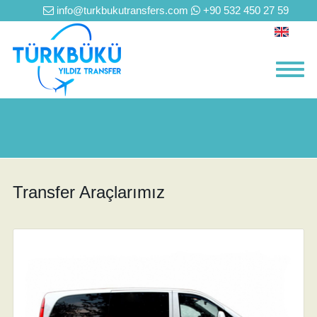
info@turkbukutransfers.com
+90 532 450 27 59
Transfer Araçlarımız